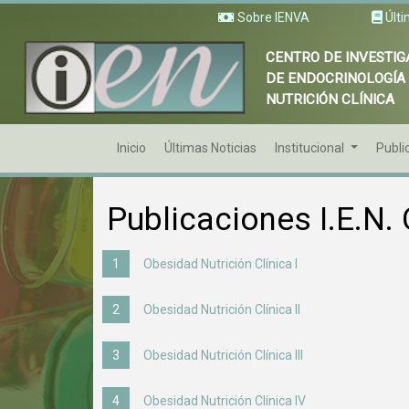
Sobre IENVA
Últi
CENTRO DE INVESTIG
DE ENDOCRINOLOGÍA
NUTRICIÓN CLÍNICA
Inicio
Últimas Noticias
Institucional
Publi
Publicaciones I.E.N.
Obesidad Nutrición Clínica I
Obesidad Nutrición Clínica II
Obesidad Nutrición Clínica III
Obesidad Nutrición Clínica IV