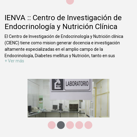
IENVA :: Centro de Investigación de
Endocrinología y Nutrición Clínica
El Centro de Investigación de Endocrinología y Nutrición clínica
(CIENC) tiene como mision generar docencia e investigación
altamente especializadas en el amplio campo de la
Endocrinología, Diabetes mellitus y Nutrición, tanto en sus
aspectos básicos como en sus aplicaciones clínicas. Asimismo, el
CIENC favorecerá en todo momento una estrecha cooperación
entre sus miembros, al igual que la colaboración con otras
Instituciones cuyos intereses confluyan con los fines del CIENC.
En la década de los 90 se inició nuestra labor con el desarrollo de
una línea de investigación, liderada por el Dr E. Romero con
financiación por el Fondo de Investigaciones Sanitarias de
Seguridad Social y apoyada por el National Institute for Pituitary
Hormones (NIPH) de los Estados Unidos. En el ámbito de la
colaboración con la industria privada nuestros proyectos de
investigación sobre la hormona del crecimiento interesaron a