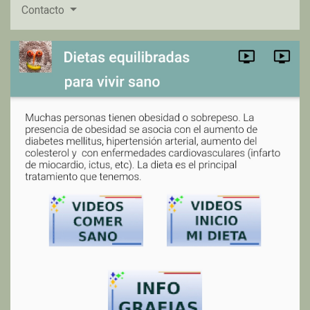
Salud Carlos III, Ministerio de Ciencia y Tecnología mediante el
Contacto
programa CENIT (Centro para el Desarrollo tecnológico Industrial
(CDTI)), la red Iberoamericana de Nutriómica y nutrición de
precisión RIN22 , Fundación de la Universidad de Valladolid, ICSYL,
ITAcyl y el Centro CARTIF ha permitido crear diversos grupos
estables de investigación que han dado respuesta a necesidades
de las Instituciones, pacientes y de empresas privadas con las que
se ha colaborado en acciones investigadoras. También nos ha
permitido la docencia postgrado con cursos de especialización en
diferentes áreas de la nutrición, la creación de un Master de
Nutrición de precisión y traslacional (60 ECTS) y de un curso online
de Inteligencia artificial en nutrición. La incorporación del Prof J
Lopez-Gomez y Prof Daniel rico, ha permitido establecer una
Unidad de investigación consolidada de Castilla y Leon (408
Endocrinología, Diabetes y nutrición de precisión), así como
participar en proyectos del programa Erasmus Plus, Programa
Interreg Sudoe Co-funded by the European Union , Generacion de
conocimiento del Ministerio de Ciencia e incorporar nuevos
investigadores, y técnicas de metabolómica e inteligencia artificial.
Con esta web os invitamos a toda persona con interés en el área
de la endocrinología, diabetes mellitus y nutrición a conocernos.