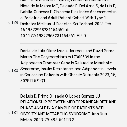
Díaz-Soto G, Pérez-López P, Férnandez-Velasco P,
Nieto de la Marca MO, Delgado E, Del Amo S, de Luis D,
Bahillo-Curieses P. Glycemia Risk Index Assessment in
a Pediatric and Adult Patient Cohort With Type 1
d.129
Diabetes Mellitus. J Diabetes Sci Technol. 2023 Feb
16:19322968231154561. doi:
10.1177/19322968231154561..FI 5.0
Daniel de Luis, Olatz Izaola Jauregui and David Primo
Martin The Polymorphism rs17300539 in the
Adiponectin Promoter Gene Is Related to Metabolic
Syndrome, Insulin Resistance, and Adiponectin Levels
d.130
in Caucasian Patients with Obesity Nutrients 2023, 15,
5028 FI 5.9 Q1
De Luis D, Primo D, Izaola O, Lopez Gomez JJ.
RELATIONSHIP BETWEEN MEDITERRANEAN DIET AND
PHASE ANGLE IN A SAMPLE OF PATIENTS WITH
d.131
OBESITY AND METABOLIC SYNDROME. Ann Nutr
Metab. 2023; 79: 493-501FI3.2