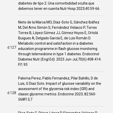
diabetes de tipo 2. Una comorbididad oculta que
debemos tener en cuenta Nutr Hosp 2023;40:59-66.
Nieto de la Marca MO, Díaz-Soto G, Sánchez Ibáñez
M, Del Amo Simón S, Fernández Velasco P, Torres
Torres B, López Gómez JJ, Gómez Hoyos E, Ortolá
Buigues A, Delgado García E, de Luis Román D.
Metabolic control and satisfaction in a diabetes
d.127
education programme in flash glucose monitoring
through telemedicine in type 1 diabetes. Endocrinol
Diabetes Nutr (Engl Ed). 2023 Jun-Jul;70(6):408-414.
FI1.93
Paloma Perez, Pablo Fernandez, Pilar Bahillo, D de
Luis, G Diaz Soto. Impact of glucose variability on the
assessment of the glycemia risk index (GRI) and
d.128
classic glycemic metrics. Endocrine 2023; 82:560-
568FI 3,7